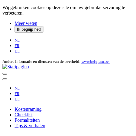
Wij gebruiken cookies op deze site om uw gebruikerservaring te
verbeteren.
Meer weten
Ik begrijp het!
NL
FR
DE
Andere informatie en diensten van de overheid:
www.belgium.be
NL
FR
DE
Kostenraming
Checklist
Formaliteiten
Tips & verhalen