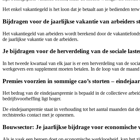
Het enkel vakantiegeld is het loon dat je betaalt aan je bedienden terwi
Bijdragen voor de jaarlijkse vakantie van arbeiders s
Het vakantiegeld van arbeiders wordt berekend door de vakantiefondsen
de jaarlijkse vakantie van de arbeiders.
Je bijdragen voor de herverdeling van de sociale laste
In het tweede kwartaal van elk jaar is er een herverdeling van de soc
werkgevers een supplement moeten betalen. In de loop van de maand m
Premies voorzien in sommige cao’s storten – eindejaar
Het bedrag van de eindejaarspremie is bepaald in de collectieve arbe
bedrijfsvoorheffing ligt hoger.
De eindejaarspremie staat in verhouding tot het aantal maanden dat d
rechtstreeks contact met je opnemen.
Bouwsector: Je jaarlijkse bijdrage voor economische 
Als je vaak een beroep doet op economische werkloosheid, kan het zij