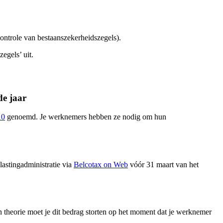
ntrole van bestaanszekerheidszegels).
egels’ uit.
de jaar
10
genoemd. Je werknemers hebben ze nodig om hun
astingadministratie via
Belcotax on Web
vóór 31 maart van het
 theorie moet je dit bedrag storten op het moment dat je werknemer