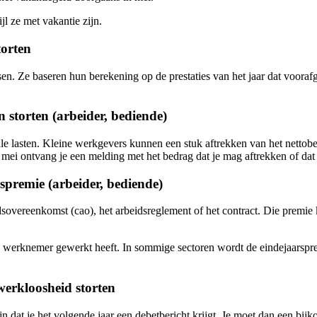
jl ze met vakantie zijn.
torten
. Ze baseren hun berekening op de prestaties van het jaar dat voorafgaa
n storten (arbeider, bediende)
iale lasten. Kleine werkgevers kunnen een stuk aftrekken van het nettobe
ei ontvang je een melding met het bedrag dat je mag aftrekken of dat 
spremie (arbeider, bediende)
idsovereenkomst (cao), het arbeidsreglement of het contract. Die premi
e werknemer gewerkt heeft. In sommige sectoren wordt de eindejaarsprem
werkloosheid storten
n dat je het volgende jaar een debetbericht krijgt. Je moet dan een bi