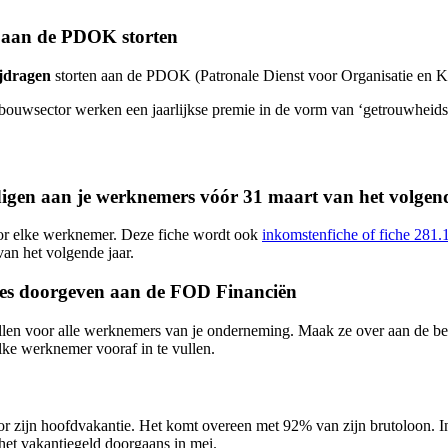
s aan de PDOK storten
jdragen
storten aan de PDOK (Patronale Dienst voor Organisatie en Ko
bouwsector werken een jaarlijkse premie in de vorm van ‘getrouwheidsz
ndigen aan je werknemers vóór 31 maart van het volgen
voor elke werknemer. Deze fiche wordt ook
inkomstenfiche of fiche 281.
van het volgende jaar.
hes doorgeven aan de FOD Financiën
len voor alle werknemers van je onderneming. Maak ze over aan de bel
lke werknemer vooraf in te vullen.
r zijn hoofdvakantie. Het komt overeen met 92% van zijn brutoloon. In
 het vakantiegeld doorgaans in mei.